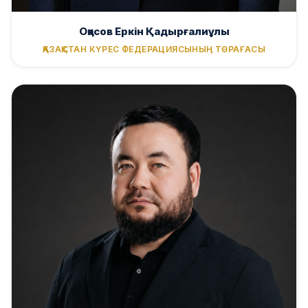
Оқасов Еркін Қадырғалиұлы
ҚАЗАҚСТАН КҮРЕС ФЕДЕРАЦИЯСЫНЫҢ ТӨРАҒАСЫ