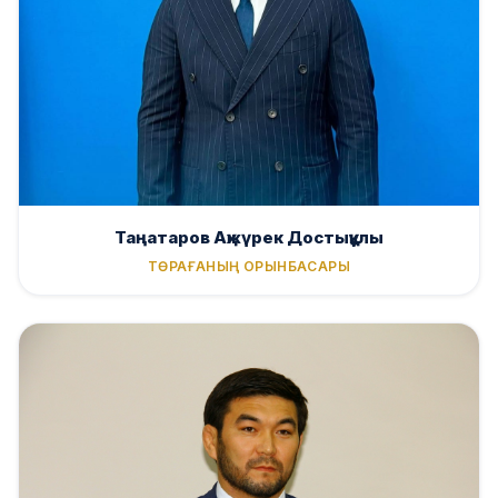
Таңатаров Ақжүрек Достықұлы
ТӨРАҒАНЫҢ ОРЫНБАСАРЫ