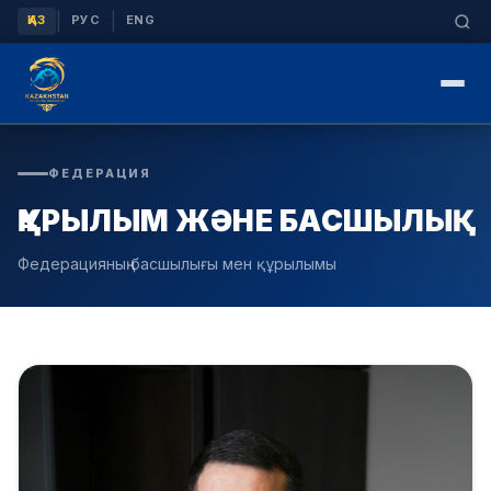
|
|
ҚАЗ
РУС
ENG
ФЕДЕРАЦИЯ
ҚҰРЫЛЫМ ЖӘНЕ БАСШЫЛЫҚ
Федерацияның басшылығы мен құрылымы