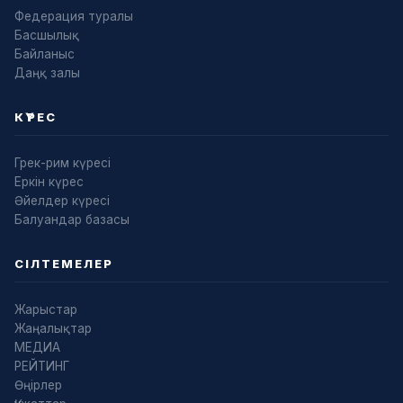
Федерация туралы
Басшылық
Байланыс
Даңқ залы
КҮРЕС
Грек-рим күресі
Еркін күрес
Әйелдер күресі
Балуандар базасы
СІЛТЕМЕЛЕР
Жарыстар
Жаңалықтар
МЕДИА
РЕЙТИНГ
Өңірлер