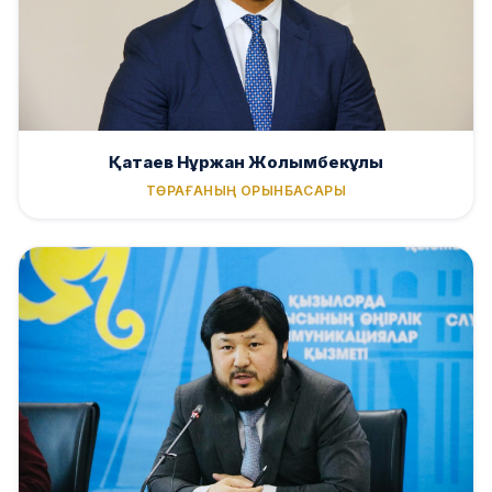
Қатаев Нұржан Жолымбекұлы
ТӨРАҒАНЫҢ ОРЫНБАСАРЫ