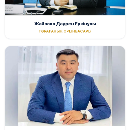
Жабасов Дәурен Еркінұлы
ТӨРАҒАНЫҢ ОРЫНБАСАРЫ