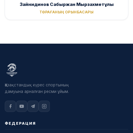
Зайнидинов Сабыржан Мырзахметұлы
ТӨРАҒАНЫҢ ОРЫНБАСАРЫ
Қазақстандық күрес спортының
дамуына арналған ресми ұйым.
ФЕДЕРАЦИЯ