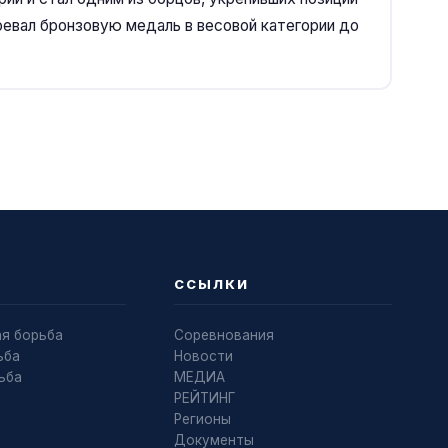
оевал бронзовую медаль в весовой категории до
ССЫЛКИ
ая борьба
Соревнования
ьба
Новости
ьба
МЕДИА
РЕЙТИНГ
Регионы
Документы