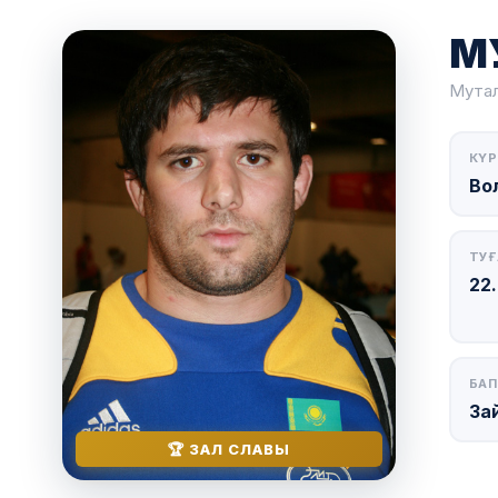
М
Мутал
КҮР
Во
ТУҒ
22
БАП
За
🏆 ЗАЛ СЛАВЫ