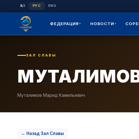
|
|
ҚАЗ
РУС
ENG
ФЕДЕРАЦИЯ
НОВОСТИ
СОРЕ
▾
▾
ЗАЛ СЛАВЫ
МУТАЛИМОВ
Муталимов Марид Камильевич
← Назад Зал Славы