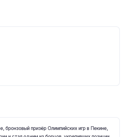
, бронзовый призёр Олимпийских игр в Пекине,
ии и стал одним из борцов, укрепивших позиции