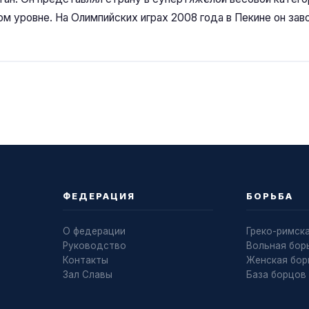
 уровне. На Олимпийских играх 2008 года в Пекине он зав
ФЕДЕРАЦИЯ
БОРЬБА
О федерации
Греко-римск
Руководство
Вольная бор
Контакты
Женская бор
Зал Славы
База борцов