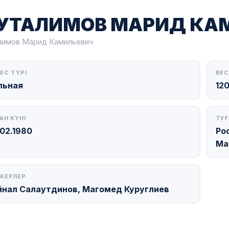
УТАЛИМОВ МАРИД КА
имов Марид Камильевич
ЕС ТҮРІ
ВЕС
льная
120
АН КҮНІ
ТУҒ
.02.1980
Ро
Ма
КЕРЛЕР
йнал Салаутдинов, Магомед Куруглиев