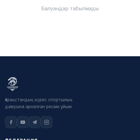
Балуандар табылмады
Қазақстандық күрес спортының
дамуына арналған ресми ұйым.