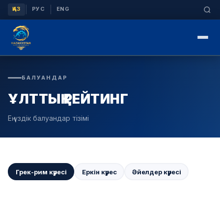
|
|
ҚАЗ
РУС
ENG
БАЛУАНДАР
ҰЛТТЫҚ РЕЙТИНГ
Ең үздік балуандар тізімі
Грек-рим күресі
Еркін күрес
Әйелдер күресі