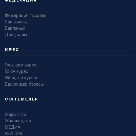
ФЕДЕРАЦИЯ
Федерация туралы
Басшылық
Байланыс
Даңқ залы
КҮРЕС
Грек-рим күресі
Еркін күрес
Әйелдер күресі
Балуандар базасы
СІЛТЕМЕЛЕР
Жарыстар
Жаңалықтар
МЕДИА
РЕЙТИНГ