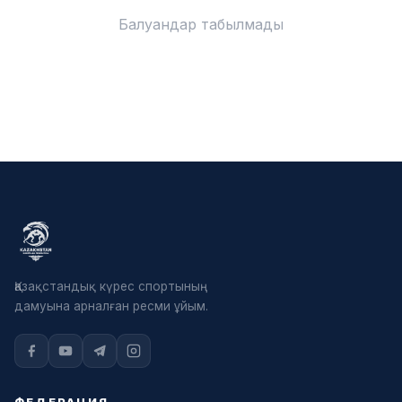
Балуандар табылмады
Қазақстандық күрес спортының
дамуына арналған ресми ұйым.