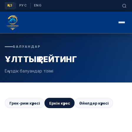
|
|
ҚАЗ
РУС
ENG
БАЛУАНДАР
ҰЛТТЫҚ РЕЙТИНГ
Ең үздік балуандар тізімі
Грек-рим күресі
Еркін күрес
Әйелдер күресі