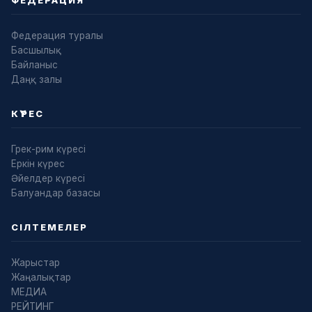
ФЕДЕРАЦИЯ
Федерация туралы
Басшылық
Байланыс
Даңқ залы
КҮРЕС
Грек-рим күресі
Еркін күрес
Әйелдер күресі
Балуандар базасы
СІЛТЕМЕЛЕР
Жарыстар
Жаңалықтар
МЕДИА
РЕЙТИНГ