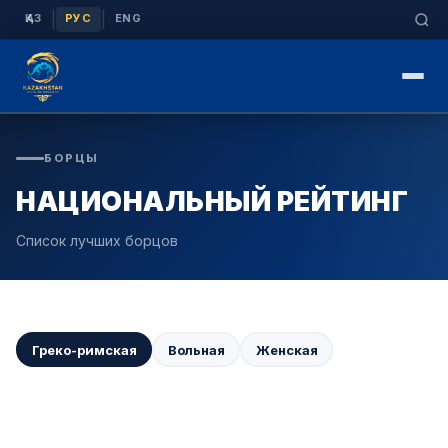
|
|
ҚАЗ
РУС
ENG
БОРЦЫ
НАЦИОНАЛЬНЫЙ РЕЙТИНГ
Список лучших борцов
Греко-римская
Вольная
Женская