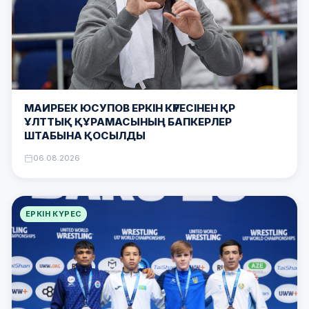
МАИРБЕК ЮСУПОВ ЕРКІН КҮРЕСІНЕН ҚР
ҰЛТТЫҚ ҚҰРАМАСЫНЫҢ БАПКЕРЛЕР
ШТАБЫНА ҚОСЫЛДЫ
06.08.2026
ЕРКІН КҮРЕС