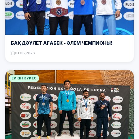
БАҚДӘУЛЕТ АҒАБЕК – ӘЛЕМ ЧЕМПИОНЫ!
01.08.2026
ЕРКІН КҮРЕС