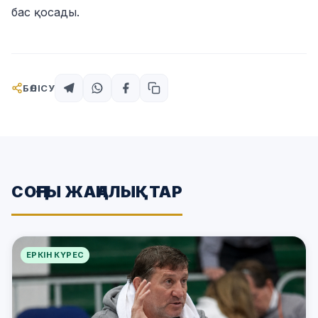
бас қосады.
БӨЛІСУ
СОҢҒЫ ЖАҢАЛЫҚТАР
ЕРКІН КҮРЕС