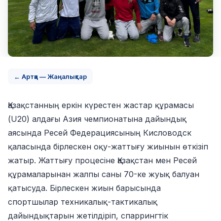
← Артқа — Жаңалықтар
Қазақстанның еркін күрестен жастар құрамасы
(U20) алдағы Азия чемпионатына дайындық
аясында Ресей Федерациясының Кисловодск
қаласында бірлескен оқу-жаттығу жиынын өткізіп
жатыр. Жаттығу процесіне Қазақстан мен Ресей
құрамаларынан жалпы саны 70-ке жуық балуан
қатысуда. Бірлескен жиын барысында
спортшылар техникалық-тактикалық
дайындықтарын жетілдіріп, спаррингтік