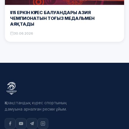
U15 ЕРКІН КҮРЕС БАЛУАНДАРЫ АЗИЯ
ЧЕМПИОНАТЫН ТОҒЫЗ МЕДАЛЬМЕН
АЯҚТАДЫ
30.06.2026
Қазақстандық күрес спортының
дамуына арналған ресми ұйым.