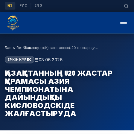
|
|
ҚАЗ
РУС
ENG
Басты бет
/
Жаңалықтар
/
Қазақстанның U20 жастар құрамасы Азия чемпионатын…
03.06.2026
ЕРКІН КҮРЕС
ҚАЗАҚСТАННЫҢ U20 ЖАСТАР
ҚҰРАМАСЫ АЗИЯ
ЧЕМПИОНАТЫНА
ДАЙЫНДЫҚТЫ
КИСЛОВОДСКІДЕ
ЖАЛҒАСТЫРУДА