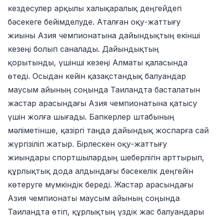
кездесулер арқылы халықаралық деңгейдегі
бәсекеге бейімделуде. Аталған оқу-жаттығу
жиыны Азия чемпионатына дайындықтың екінші
кезеңі болып саналады. Дайындықтың
қорытынды, үшінші кезеңі Алматы қаласында
өтеді. Осыдан кейін қазақстандық балуандар
маусым айының соңында Таиландта басталатын
жастар арасындағы Азия чемпионатына қатысу
үшін жолға шығады. Бапкерлер штабының
мәліметінше, қазіргі таңда дайындық жоспарға сай
жүргізіліп жатыр. Бірлескен оқу-жаттығу
жиындары спортшылардың шеберлігін арттырып,
құрлықтық дода алдындағы бәсекелік деңгейін
көтеруге мүмкіндік береді. Жастар арасындағы
Азия чемпионаты маусым айының соңында
Таиландта өтіп, құрлықтың үздік жас балуандары