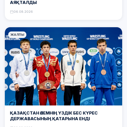
АЯҚТАЛДЫ
06.08.2026
ЖАЛПЫ
ҚАЗАҚСТАН ӘЛЕМНІҢ ҮЗДІК БЕС КҮРЕС
ДЕРЖАВАСЫНЫҢ ҚАТАРЫНА ЕНДІ