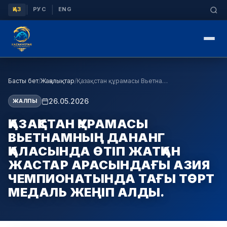
|
|
ҚАЗ
РУС
ENG
Басты бет
/
Жаңалықтар
/
Қазақстан құрамасы Вьетнамның Дананг қаласында өт…
26.05.2026
ЖАЛПЫ
ҚАЗАҚСТАН ҚҰРАМАСЫ
ВЬЕТНАМНЫҢ ДАНАНГ
ҚАЛАСЫНДА ӨТІП ЖАТҚАН
ЖАСТАР АРАСЫНДАҒЫ АЗИЯ
ЧЕМПИОНАТЫНДА ТАҒЫ ТӨРТ
МЕДАЛЬ ЖЕҢІП АЛДЫ.