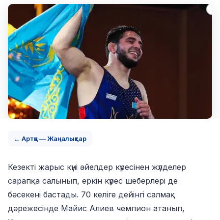
← Артқа — Жаңалықтар
Кезекті жарыс күні әйелдер күресінен жүлделер
сарапқа салынып, еркін күрес шеберлері де
бәсекені бастады. 70 келіге дейінгі салмақ
дәрежесінде Майис Алиев чемпион атанып,