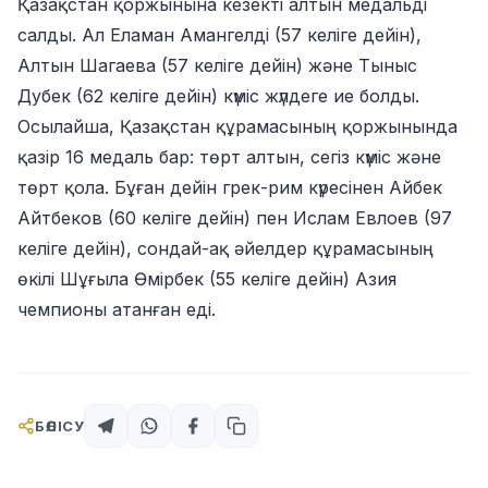
Қазақстан қоржынына кезекті алтын медальді
салды. Ал Еламан Амангелді (57 келіге дейін),
Алтын Шагаева (57 келіге дейін) және Тыныс
Дубек (62 келіге дейін) күміс жүлдеге ие болды.
Осылайша, Қазақстан құрамасының қоржынында
қазір 16 медаль бар: төрт алтын, сегіз күміс және
төрт қола. Бұған дейін грек-рим күресінен Айбек
Айтбеков (60 келіге дейін) пен Ислам Евлоев (97
келіге дейін), сондай-ақ әйелдер құрамасының
өкілі Шұғыла Өмірбек (55 келіге дейін) Азия
чемпионы атанған еді.
БӨЛІСУ