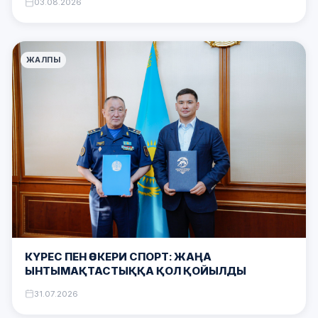
03.08.2026
ЖАЛПЫ
КҮРЕС ПЕН ӘСКЕРИ СПОРТ: ЖАҢА
ЫНТЫМАҚТАСТЫҚҚА ҚОЛ ҚОЙЫЛДЫ
31.07.2026