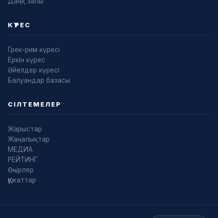
Даңқ залы
КҮРЕС
Грек-рим күресі
Еркін күрес
Әйелдер күресі
Балуандар базасы
СІЛТЕМЕЛЕР
Жарыстар
Жаңалықтар
МЕДИА
РЕЙТИНГ
Өңірлер
Құжаттар