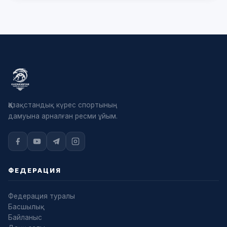
Қазақстандық күрес спортының
дамуына арналған ресми ұйым.
ФЕДЕРАЦИЯ
Федерация туралы
Басшылық
Байланыс