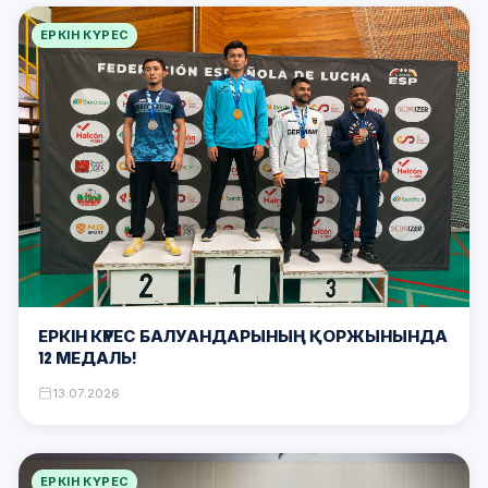
ЕРКІН КҮРЕС
ЕРКІН КҮРЕС БАЛУАНДАРЫНЫҢ ҚОРЖЫНЫНДА
12 МЕДАЛЬ!
13.07.2026
ЕРКІН КҮРЕС