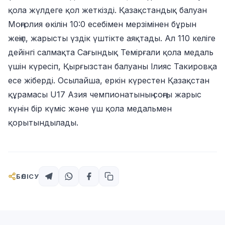
қола жүлдеге қол жеткізді. Қазақстандық балуан
Моңғолия өкілін 10:0 есебімен мерзімінен бұрын
жеңіп, жарысты үздік үштікте аяқтады. Ал 110 келіге
дейінгі салмақта Сағындық Темірғали қола медаль
үшін күресіп, Қырғызстан балуаны Ілияс Такировқа
есе жіберді. Осылайша, еркін күрестен Қазақстан
құрамасы U17 Азия чемпионатының соңғы жарыс
күнін бір күміс және үш қола медальмен
қорытындылады.
БӨЛІСУ