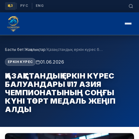
|
|
ҚАЗ
РУС
ENG
Басты бет
/
Жаңалықтар
/
Қазақстандық еркін күрес балуандары U17 Азия чемп…
01.06.2026
ЕРКІН КҮРЕС
ҚАЗАҚСТАНДЫҚ ЕРКІН КҮРЕС
БАЛУАНДАРЫ U17 АЗИЯ
ЧЕМПИОНАТЫНЫҢ СОҢҒЫ
КҮНІ ТӨРТ МЕДАЛЬ ЖЕҢІП
АЛДЫ