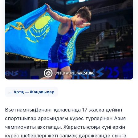
← Артқа — Жаңалықтар
Вьетнамның Дананг қаласында 17 жасқа дейінгі
спортшылар арасындағы күрес түрлерінен Азия
чемпионаты аяқталды. Жарыстың соңғы күні еркін
күрес шеберлері жеті салмақ дәрежесінде сынға