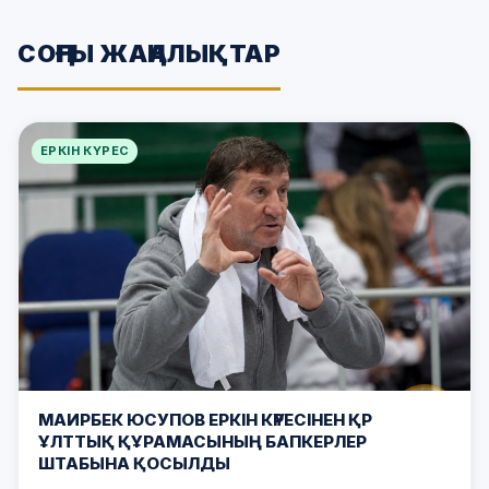
СОҢҒЫ ЖАҢАЛЫҚТАР
ЕРКІН КҮРЕС
МАИРБЕК ЮСУПОВ ЕРКІН КҮРЕСІНЕН ҚР
ҰЛТТЫҚ ҚҰРАМАСЫНЫҢ БАПКЕРЛЕР
ШТАБЫНА ҚОСЫЛДЫ