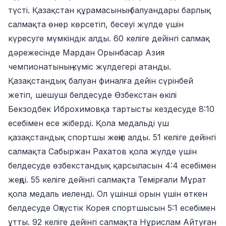
түсті. Қазақстан құрамасының балуандары барлық
салмақта өнер көрсетіп, бесеуі жүлде үшін
күресуге мүмкіндік алды. 60 келіге дейінгі салмақ
дәрежесінде Мардан Орынбасар Азия
чемпионатының күміс жүлдегері атанды.
Қазақстандық балуан финалға дейін сүрінбей
жетіп, шешуші белдесуде Өзбекстан өкілі
Бекзодбек Иброхимовқа тартысты кездесуде 8:10
есебімен есе жіберді. Қола медальді үш
қазақстандық спортшы жеңіп алды. 51 келіге дейінгі
салмақта Сабыржан Рахатов қола жүлде үшін
белдесуде өзбекстандық қарсыласын 4:4 есебімен
жеңді. 55 келіге дейінгі салмақта Темірғали Мұрат
қола медаль иеленді. Ол үшінші орын үшін өткен
белдесуде Оңтүстік Корея спортшысын 5:1 есебімен
ұтты. 92 келіге дейінгі салмақта Нұрислам Айтуған