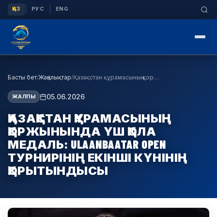
|
|
ҚАЗ
РУС
ENG
Басты бет
/
Жаңалықтар
/
Қазақстан құрамасының қоржынында үш қола медаль: …
05.06.2026
ЖАЛПЫ
ҚАЗАҚСТАН ҚҰРАМАСЫНЫҢ
ҚОРЖЫНЫНДА ҮШ ҚОЛА
МЕДАЛЬ: ULAANBAATAR OPEN
ТУРНИРІНІҢ ЕКІНШІ КҮНІНІҢ
ҚОРЫТЫНДЫСЫ