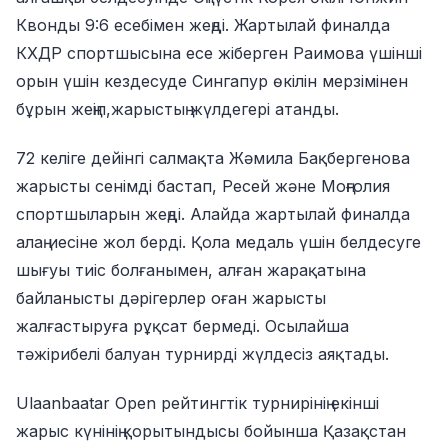
Квонды 9:6 есебімен жеңді. Жартылай финалда
КХДР спортшысына есе жіберген Раимова үшінші
орын үшін кездесуде Сингапур өкілін мерзімінен
бұрын жеңіп,жарыстың жүлдегері атанды.
72 келіге дейінгі салмақта Жәмила Бақбергенова
жарысты сенімді бастап, Ресей және Моңғолия
спортшыларын жеңді. Алайда жартылай финалда
алаң иесіне жол берді. Қола медаль үшін белдесуге
шығуы тиіс болғанымен, алған жарақатына
байланысты дәрігерлер оған жарысты
жалғастыруға рұқсат бермеді. Осылайша
тәжірибелі балуан турнирді жүлдесіз аяқтады.
Ulaanbaatar Open рейтингтік турнирінің екінші
жарыс күнінің қорытындысы бойынша Қазақстан