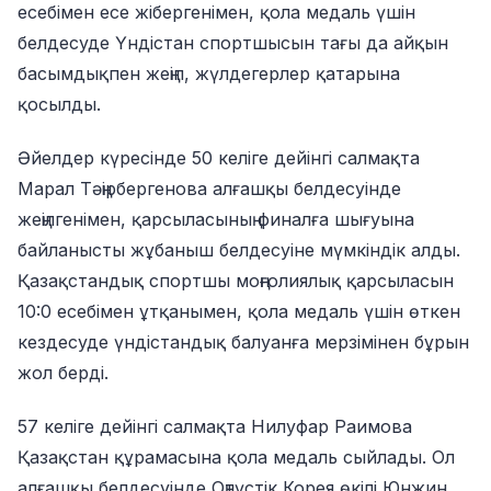
есебімен есе жібергенімен, қола медаль үшін
белдесуде Үндістан спортшысын тағы да айқын
басымдықпен жеңіп, жүлдегерлер қатарына
қосылды.
Әйелдер күресінде 50 келіге дейінгі салмақта
Марал Тәңірбергенова алғашқы белдесуінде
жеңілгенімен, қарсыласының финалға шығуына
байланысты жұбаныш белдесуіне мүмкіндік алды.
Қазақстандық спортшы моңғолиялық қарсыласын
10:0 есебімен ұтқанымен, қола медаль үшін өткен
кездесуде үндістандық балуанға мерзімінен бұрын
жол берді.
57 келіге дейінгі салмақта Нилуфар Раимова
Қазақстан құрамасына қола медаль сыйлады. Ол
алғашқы белдесуінде Оңтүстік Корея өкілі Юнжин