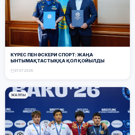
КҮРЕС ПЕН ӘСКЕРИ СПОРТ: ЖАҢА
ЫНТЫМАҚТАСТЫҚҚА ҚОЛ ҚОЙЫЛДЫ
31.07.2026
ЖАЛПЫ