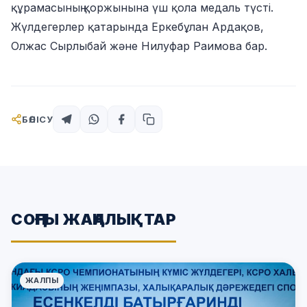
құрамасының қоржынына үш қола медаль түсті.
Жүлдегерлер қатарында Еркебұлан Ардақов,
Олжас Сырлыбай және Нилуфар Раимова бар.
БӨЛІСУ
СОҢҒЫ ЖАҢАЛЫҚТАР
ЖАЛПЫ