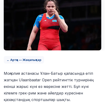
← Артқа — Жаңалықтар
Моңғолия астанасы Ұлан-Батыр қаласында өтіп
жатқан Ulaanbaatar Open рейтингтік турнирінің
екінші жарыс күні өз мәресіне жетті. Бұл күні
кілемге грек-рим және әйелдер күресінен
қазақстандық спортшылар шықты.