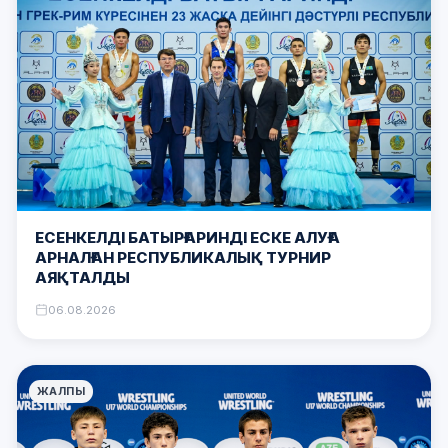
ЕСЕНКЕЛДІ БАТЫРҒАРИНДІ ЕСКЕ АЛУҒА
АРНАЛҒАН РЕСПУБЛИКАЛЫҚ ТУРНИР
АЯҚТАЛДЫ
06.08.2026
ЖАЛПЫ