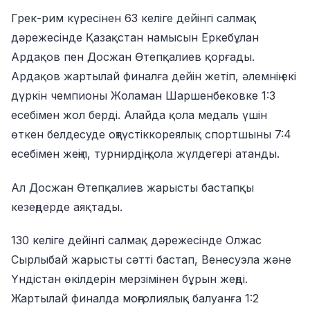
Грек-рим күресінен 63 келіге дейінгі салмақ
дәрежесінде Қазақстан намысын Еркебұлан
Ардақов пен Досжан Өтепқалиев қорғады.
Ардақов жартылай финалға дейін жетіп, әлемнің екі
дүркін чемпионы Жоламан Шаршенбековке 1:3
есебімен жол берді. Алайда қола медаль үшін
өткен белдесуде оңтүстіккореялық спортшыны 7:4
есебімен жеңіп, турнирдің қола жүлдегері атанды.
Ал Досжан Өтепқалиев жарысты бастапқы
кезеңдерде аяқтады.
130 келіге дейінгі салмақ дәрежесінде Олжас
Сырлыбай жарысты сәтті бастап, Венесуэла және
Үндістан өкілдерін мерзімінен бұрын жеңді.
Жартылай финалда моңғолиялық балуанға 1:2