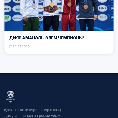
ДИЯР АМАНӘЛІ – ӘЛЕМ ЧЕМПИОНЫ!
28.07.2026
Қазақстандық күрес спортының
дамуына арналған ресми ұйым.