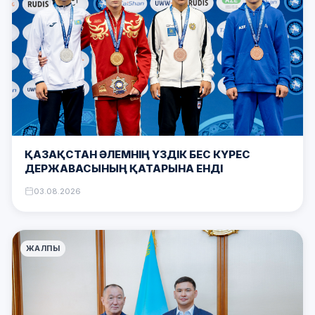
ҚАЗАҚСТАН ӘЛЕМНІҢ ҮЗДІК БЕС КҮРЕС
ДЕРЖАВАСЫНЫҢ ҚАТАРЫНА ЕНДІ
03.08.2026
ЖАЛПЫ