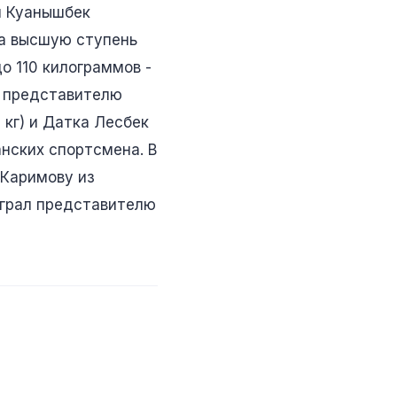
л Куанышбек
а высшую ступень
о 110 килограммов -
л представителю
кг) и Датка Лесбек
анских спортсмена. В
 Каримову из
играл представителю