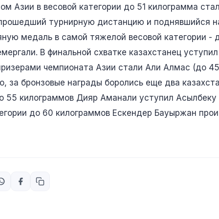
ом Азии в весовой категории до 51 килограмма ста
прошедший турнирную дистанцию и поднявшийся н
ную медаль в самой тяжелой весовой категории - д
емергали. В финальной схватке казахстанец уступи
ризерами чемпионата Азии стали Али Алмас (до 45 
ого, за бронзовые награды боролись еще два казахст
до 55 килограммов Дияр Аманали уступил Асылбеку
атегории до 60 килограммов Ескендер Бауыржан про