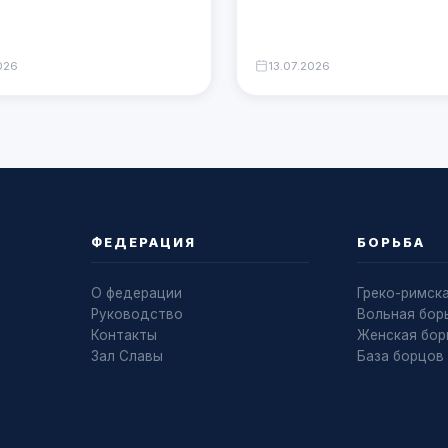
ГРАН-ПРИ ИСПАНИИ
026
13.07.2026
ФЕДЕРАЦИЯ
БОРЬБА
О федерации
Греко-римск
Руководство
Вольная бор
Контакты
Женская бор
Зал Славы
База борцов