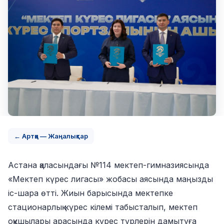
← Артқа — Жаңалықтар
Астана қаласындағы №114 мектеп-гимназиясында
«Мектеп күрес лигасы» жобасы аясында маңызды
іс-шара өтті. Жиын барысында мектепке
стационарлық күрес кілемі табысталып, мектеп
оқушылары арасында күрес түрлерін дамытуға