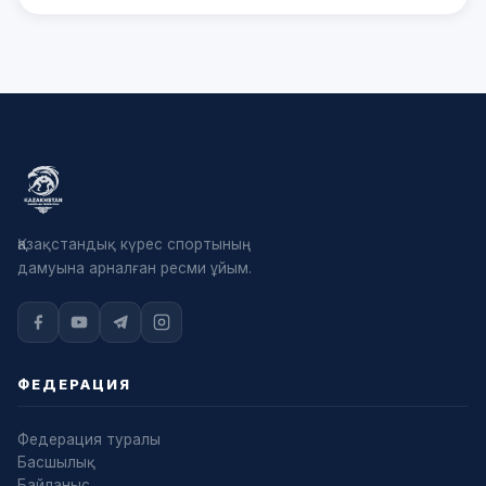
Қазақстандық күрес спортының
дамуына арналған ресми ұйым.
ФЕДЕРАЦИЯ
Федерация туралы
Басшылық
Байланыс