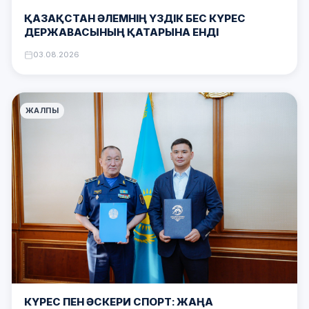
ҚАЗАҚСТАН ӘЛЕМНІҢ ҮЗДІК БЕС КҮРЕС
ДЕРЖАВАСЫНЫҢ ҚАТАРЫНА ЕНДІ
03.08.2026
ЖАЛПЫ
КҮРЕС ПЕН ӘСКЕРИ СПОРТ: ЖАҢА