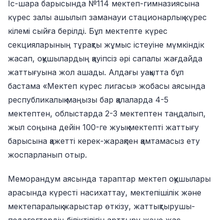
Іс-шара барысында №114 мектеп-гимназиясына
күрес залы ашылып заманауи стационарлық күрес
кілемі сыйға берілді. Бұл мектепте күрес
секцияларының тұрақты жұмыс істеуіне мүмкіндік
жасап, оқушылардың қауіпсіз әрі сапалы жағдайда
жаттығуына жол ашады. Алдағы уақытта бұл
бастама «Мектеп күрес лигасы» жобасы аясында
республикалық маңызы бар қалаларда 4-5
мектептен, облыстарда 2-3 мектептен таңдалып,
жыл соңына дейін 100-ге жуық мектепті жаттығу
барысына қажетті керек-жарақпен қамтамасыз ету
жоспарланып отыр.
Меморандум аясында тараптар мектеп оқушылары
арасында күресті насихаттау, мектепішілік және
мектепаралық жарыстар өткізу, жаттықтырушы-