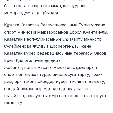
бағытталған өзара ынтымақтастық туралы
меморандумға қол қойылды.
Құжатқа Қазақстан Республикасының Туризм және
спорт министрі Мырзабосынов Ербол Қуантайұлы,
Қазақстан Республикасының Оқу-ағарту министрі
Сүлейменова Жұлдыз Досбергенқызы және
Қазақстан күрес федерациясының төрағасы Оқасов
Еркін Қадірғалиұлы қол қойды.
Жобаның негізгі мақсаты – мектеп оқушыларын
спортпен жүйелі түрде айналысуға тарту, грек-
рим, еркін және әйелдер күресін кеңінен дамыту,
сондай-ақ жасөспірімдердің денсаулығын
нығайтып, салауатты өмір салтын қалыптастыруға
ықпал ету.