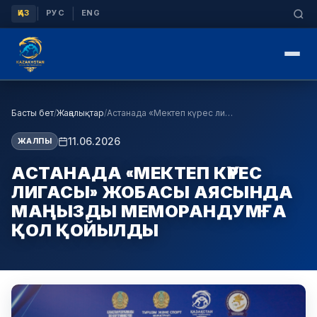
|
|
ҚАЗ
РУС
ENG
Басты бет
/
Жаңалықтар
/
Астанада «Мектеп күрес лигасы» жобасы аясында маң…
11.06.2026
ЖАЛПЫ
АСТАНАДА «МЕКТЕП КҮРЕС
ЛИГАСЫ» ЖОБАСЫ АЯСЫНДА
МАҢЫЗДЫ МЕМОРАНДУМҒА
ҚОЛ ҚОЙЫЛДЫ