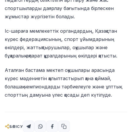
педагогтердің біліктілігін арттыру және жас
спортшыларды даярлау бағытында бірлескен
жұмыстар жүргізетін болады.
Іс-шараға мемлекеттік органдардың, Қазақстан
күрес федерациясының, спорт ұйымдарының
өкілдері, жаттықтырушылар, оқушылар және
бұқаралық ақпарат құралдарының өкілдері қатысты.
Аталған бастама мектеп оқушылары арасында
күрес мәдениетін қалыптастырып қана қоймай,
болашақ чемпиондарды тәрбиелеуге және ұлттық
спорттың дамуына үлес қосады деп күтілуде.
БӨЛІСУ