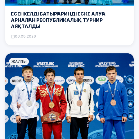
ЕСЕНКЕЛДІ БАТЫРҒАРИНДІ ЕСКЕ АЛУҒА
АРНАЛҒАН РЕСПУБЛИКАЛЫҚ ТУРНИР
АЯҚТАЛДЫ
06.08.2026
ЖАЛПЫ