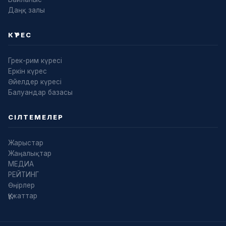
Даңқ залы
КҮРЕС
Грек-рим күресі
Еркін күрес
Әйелдер күресі
Балуандар базасы
СІЛТЕМЕЛЕР
Жарыстар
Жаңалықтар
МЕДИА
РЕЙТИНГ
Өңірлер
Құжаттар