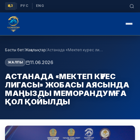
|
|
ҚАЗ
РУС
ENG
Басты бет
/
Жаңалықтар
/
Астанада «Мектеп күрес лигасы» жобасы аясында маң…
11.06.2026
ЖАЛПЫ
АСТАНАДА «МЕКТЕП КҮРЕС
ЛИГАСЫ» ЖОБАСЫ АЯСЫНДА
МАҢЫЗДЫ МЕМОРАНДУМҒА
ҚОЛ ҚОЙЫЛДЫ