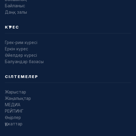
Байланыс
Даңқ залы
КҮРЕС
Грек-рим күресі
Еркін күрес
Әйелдер күресі
Балуандар базасы
СІЛТЕМЕЛЕР
Жарыстар
Жаңалықтар
МЕДИА
РЕЙТИНГ
Өңірлер
Құжаттар