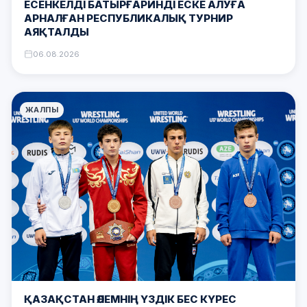
ЕСЕНКЕЛДІ БАТЫРҒАРИНДІ ЕСКЕ АЛУҒА
АРНАЛҒАН РЕСПУБЛИКАЛЫҚ ТУРНИР
АЯҚТАЛДЫ
06.08.2026
ЖАЛПЫ
ҚАЗАҚСТАН ӘЛЕМНІҢ ҮЗДІК БЕС КҮРЕС