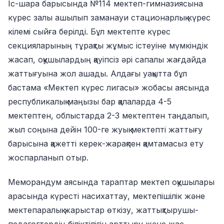
Іс-шара барысында №114 мектеп-гимназиясына
күрес залы ашылып заманауи стационарлық күрес
кілемі сыйға берілді. Бұл мектепте күрес
секцияларының тұрақты жұмыс істеуіне мүмкіндік
жасап, оқушылардың қауіпсіз әрі сапалы жағдайда
жаттығуына жол ашады. Алдағы уақытта бұл
бастама «Мектеп күрес лигасы» жобасы аясында
республикалық маңызы бар қалаларда 4-5
мектептен, облыстарда 2-3 мектептен таңдалып,
жыл соңына дейін 100-ге жуық мектепті жаттығу
барысына қажетті керек-жарақпен қамтамасыз ету
жоспарланып отыр.
Меморандум аясында тараптар мектеп оқушылары
арасында күресті насихаттау, мектепішілік және
мектепаралық жарыстар өткізу, жаттықтырушы-