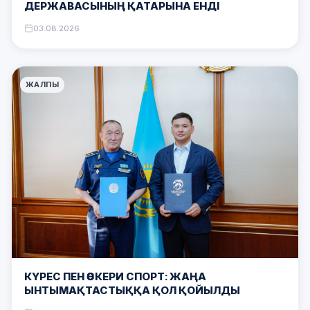
ДЕРЖАВАСЫНЫҢ ҚАТАРЫНА ЕНДІ
03.08.2026
ЖАЛПЫ
КҮРЕС ПЕН ӘСКЕРИ СПОРТ: ЖАҢА
ЫНТЫМАҚТАСТЫҚҚА ҚОЛ ҚОЙЫЛДЫ