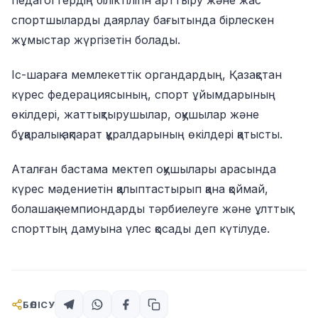
педагогтердің біліктілігін арттыру және жас
спортшыларды даярлау бағытында бірлескен
жұмыстар жүргізетін болады.
Іс-шараға мемлекеттік органдардың, Қазақстан
күрес федерациясының, спорт ұйымдарының
өкілдері, жаттықтырушылар, оқушылар және
бұқаралық ақпарат құралдарының өкілдері қатысты.
Аталған бастама мектеп оқушылары арасында
күрес мәдениетін қалыптастырып қана қоймай,
болашақ чемпиондарды тәрбиелеуге және ұлттық
спорттың дамуына үлес қосады деп күтілуде.
БӨЛІСУ