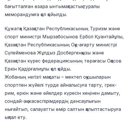
бағытталған өзара ынтымақтастық туралы
меморандумға қол қойылды.
Құжатқа Қазақстан Республикасының Туризм және
спорт министрі Мырзабосынов Ербол Қуантайұлы,
Қазақстан Республикасының Оқу-ағарту министрі
Сүлейменова Жұлдыз Досбергенқызы және
Қазақстан күрес федерациясының төрағасы Оқасов
Еркін Қадірғалиұлы қол қойды.
Жобаның негізгі мақсаты – мектеп оқушыларын
спортпен жүйелі түрде айналысуға тарту, грек-
рим, еркін және әйелдер күресін кеңінен дамыту,
сондай-ақ жасөспірімдердің денсаулығын
нығайтып, салауатты өмір салтын қалыптастыруға
ықпал ету.