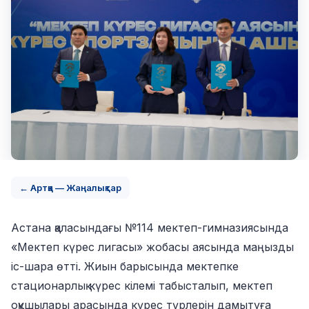
← Артқа — Жаңалықтар
Астана қаласындағы №114 мектеп-гимназиясында
«Мектеп күрес лигасы» жобасы аясында маңызды
іс-шара өтті. Жиын барысында мектепке
стационарлық күрес кілемі табысталып, мектеп
оқушылары арасында күрес түрлерін дамытуға