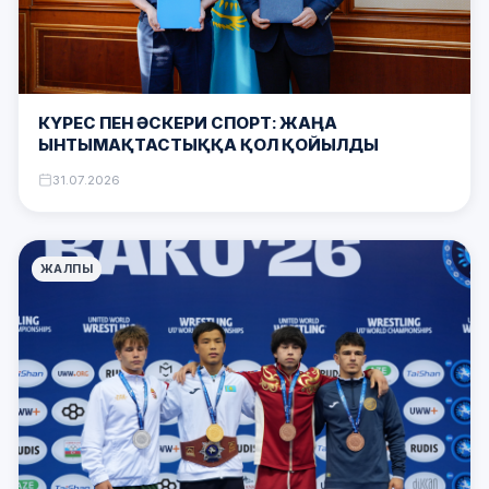
КҮРЕС ПЕН ӘСКЕРИ СПОРТ: ЖАҢА
ЫНТЫМАҚТАСТЫҚҚА ҚОЛ ҚОЙЫЛДЫ
31.07.2026
ЖАЛПЫ