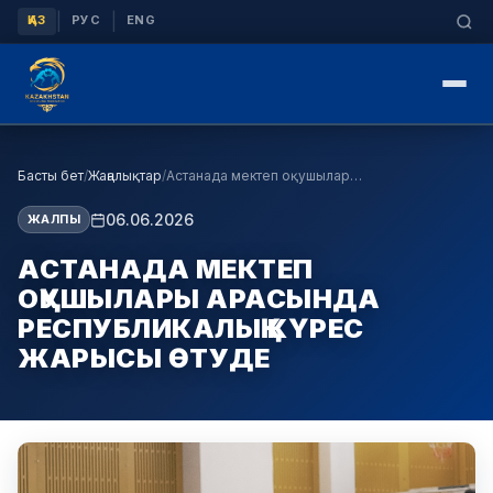
|
|
ҚАЗ
РУС
ENG
Басты бет
/
Жаңалықтар
/
Астанада мектеп оқушылары арасында республикалық …
06.06.2026
ЖАЛПЫ
АСТАНАДА МЕКТЕП
ОҚУШЫЛАРЫ АРАСЫНДА
РЕСПУБЛИКАЛЫҚ КҮРЕС
ЖАРЫСЫ ӨТУДЕ