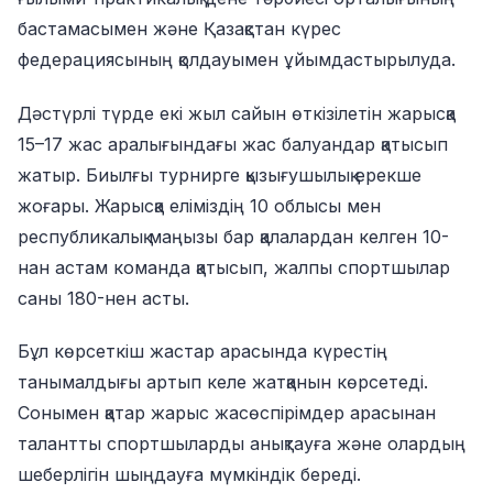
бастамасымен және Қазақстан күрес
федерациясының қолдауымен ұйымдастырылуда.
Дәстүрлі түрде екі жыл сайын өткізілетін жарысқа
15–17 жас аралығындағы жас балуандар қатысып
жатыр. Биылғы турнирге қызығушылық ерекше
жоғары. Жарысқа еліміздің 10 облысы мен
республикалық маңызы бар қалалардан келген 10-
нан астам команда қатысып, жалпы спортшылар
саны 180-нен асты.
Бұл көрсеткіш жастар арасында күрестің
танымалдығы артып келе жатқанын көрсетеді.
Сонымен қатар жарыс жасөспірімдер арасынан
талантты спортшыларды анықтауға және олардың
шеберлігін шыңдауға мүмкіндік береді.