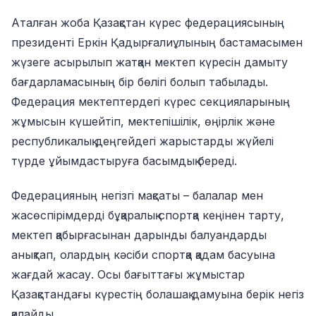
Аталған жоба Қазақстан күрес федерациясының
президенті Еркін Қадырғалиұлының бастамасымен
жүзеге асырылып жатқан мектеп күресін дамыту
бағдарламасының бір бөлігі болып табылады.
Федерация мектептердегі күрес секцияларының
жұмысын күшейтіп, мектепішілік, өңірлік және
республикалық деңгейдегі жарыстарды жүйелі
түрде ұйымдастыруға басымдық береді.
Федерацияның негізгі мақсаты – балалар мен
жасөспірімдерді бұқаралық спортқа кеңінен тарту,
мектеп қабырғасынан дарынды балуандарды
анықтап, олардың кәсіби спортқа қадам басуына
жағдай жасау. Осы бағыттағы жұмыстар
Қазақстандағы күрестің болашақ дамуына берік негіз
қалайды.