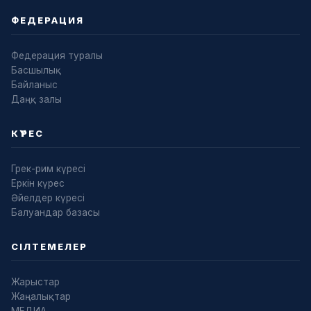
ФЕДЕРАЦИЯ
Федерация туралы
Басшылық
Байланыс
Даңқ залы
КҮРЕС
Грек-рим күресі
Еркін күрес
Әйелдер күресі
Балуандар базасы
СІЛТЕМЕЛЕР
Жарыстар
Жаңалықтар
МЕДИА