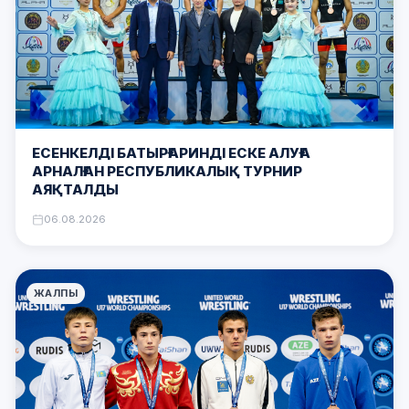
ЕСЕНКЕЛДІ БАТЫРҒАРИНДІ ЕСКЕ АЛУҒА
АРНАЛҒАН РЕСПУБЛИКАЛЫҚ ТУРНИР
АЯҚТАЛДЫ
06.08.2026
ЖАЛПЫ