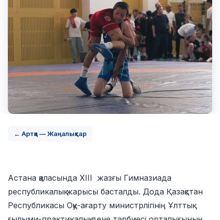
← Артқа — Жаңалықтар
Астана қаласында XIII жазғы Гимназиада
республикалық жарысы басталды. Дода Қазақстан
Республикасы Оқу-ағарту министрлігінің Ұлттық
ғылыми-практикалық дене тәрбиесі орталығының