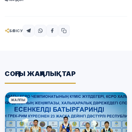
БӨЛІСУ
СОҢҒЫ ЖАҢАЛЫҚТАР
ЖАЛПЫ