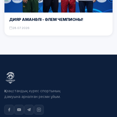
ДИЯР АМАНӘЛІ – ӘЛЕМ ЧЕМПИОНЫ!
28.07.2026
Қазақстандық күрес спортының
дамуына арналған ресми ұйым.